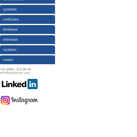
systemen
certificaten
berekenen
referenties
vacatures
contact
+31 (0)58 - 212 95 45
info@zandleven.com