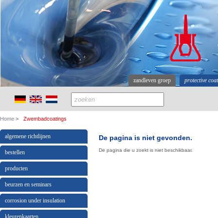
zandleven groep
protective coa
Home
Zwembadcoatings
algemene richtlijnen
De pagina is niet gevonden.
De pagina die u zoekt is niet beschikbaar.
bestellen
producten
beurzen en seminars
corrosion under insulation
kleurenkaarten